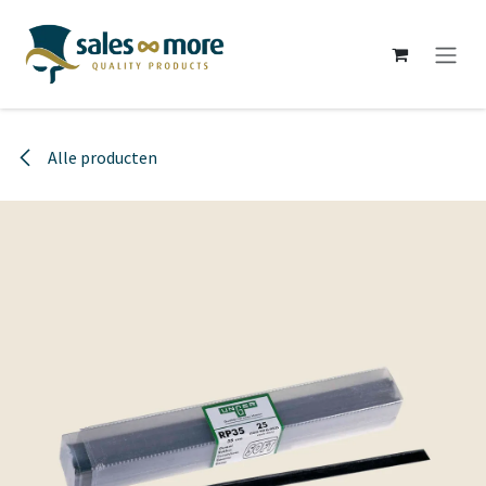
Overslaan naar inhoud
Alle producten