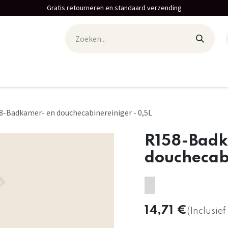
Gratis retourneren en standaard verzending
8-Badkamer- en douchecabinereiniger - 0,5L
R158-Badk
douchecabi
14,71
€
(Inclusief