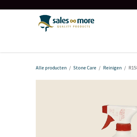
Overslaan naar inhoud
Startpagina
Over ons
Contact
Shop
Alle producten
Stone Care
Reinigen
R15