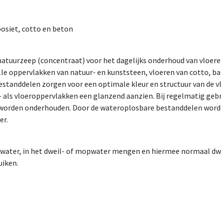
osiet, cotto en beton
 natuurzeep (concentraat) voor het dagelijks onderhoud van vloer
lle oppervlakken van natuur- en kunststeen, vloeren van cotto, bak
estanddelen zorgen voor een optimale kleur en structuur van de vl
- als vloeroppervlakken een glanzend aanzien. Bij regelmatig ge
 worden onderhouden. Door de wateroplosbare bestanddelen worde
er.
er water, in het dweil- of mopwater mengen en hiermee normaal d
uiken.