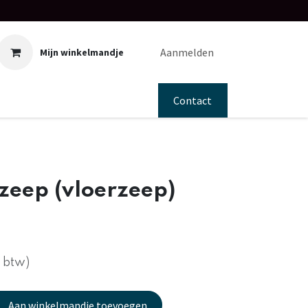
Aanmelden
Mijn winkelmandje
Contact
zeep (vloerzeep)
f btw)
Aan winkelmandje toevoegen