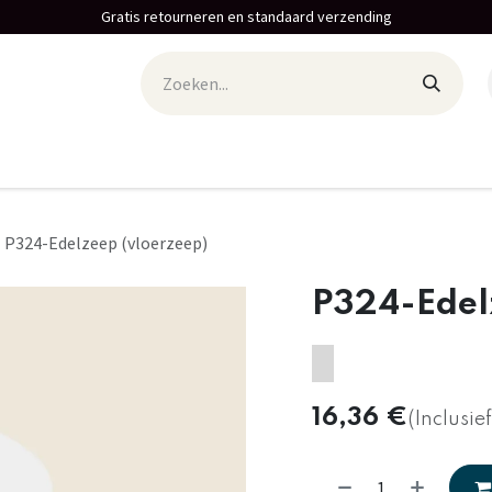
Gratis retourneren en standaard verzending
P324-Edelzeep (vloerzeep)
P324-Edel
16,36
€
(Inclusie