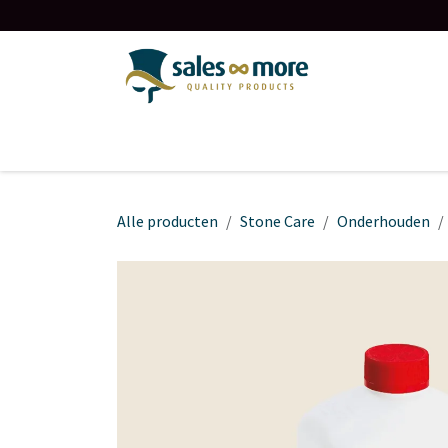
Overslaan naar inhoud
Startpagina
Over ons
Contact
Shop
Alle producten
Stone Care
Onderhouden