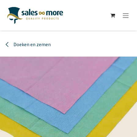
Overslaan naar inhoud
Doeken en zemen