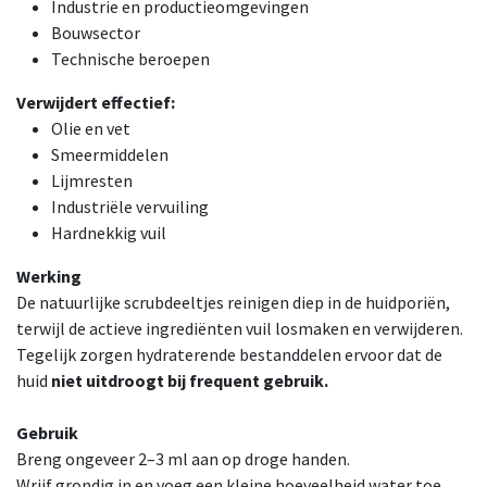
Industrie en productieomgevingen
Bouwsector
Technische beroepen
Verwijdert effectief:
Olie en vet
Smeermiddelen
Lijmresten
Industriële vervuiling
Hardnekkig vuil
Werking
De natuurlijke scrubdeeltjes reinigen diep in de huidporiën,
terwijl de actieve ingrediënten vuil losmaken en verwijderen.
Tegelijk zorgen hydraterende bestanddelen ervoor dat de
huid
niet uitdroogt bij frequent gebruik.
Gebruik
Breng ongeveer 2–3 ml aan op droge handen.
Wrijf grondig in en voeg een kleine hoeveelheid water toe.