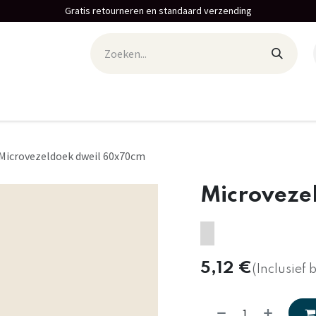
Gratis retourneren en standaard verzending
Microvezeldoek dweil 60x70cm
Microveze
5,12
€
(Inclusief 