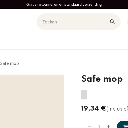
Gratis retourneren en standaard verzending
Safe mop
Safe mop
19,34
€
(Inclusie