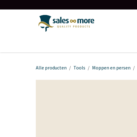
Overslaan naar inhoud
Startpagina
Over ons
Contact
Shop
Alle producten
Tools
Moppen en persen