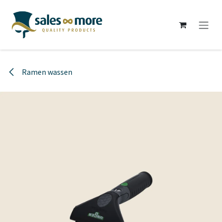
Overslaan naar inhoud
Ramen wassen