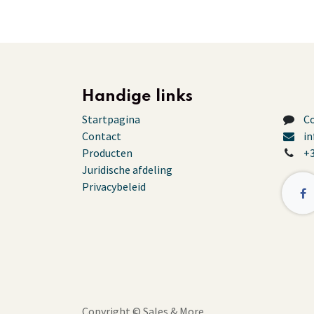
Handige links
Startpagina
C
Contact
i
Producten
+3
Juridische afdeling
Privacybeleid
Copyright ©
Sales & More