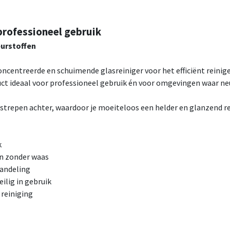
professioneel gebruik
eurstoffen
oncentreerde en schuimende glasreiniger voor het efficiënt reini
uct ideaal voor professioneel gebruik én voor omgevingen waar neut
strepen achter, waardoor je moeiteloos een helder en glanzend re
k
n zonder waas
handeling
eilig in gebruik
reiniging