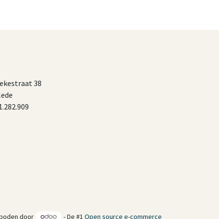
ekestraat 38
lede
.282.909
boden door
- De #1
Open source e-commerce