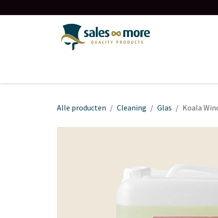
Overslaan naar inhoud
Startpagina
Over ons
Contact
Shop
Alle producten
Cleaning
Glas
Koala Wind