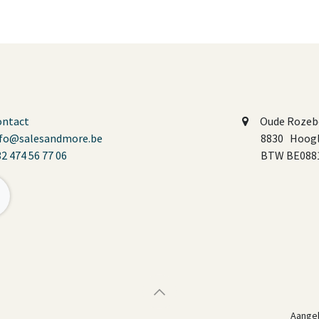
ontact
Oude Rozeb
nfo@salesandmore.be
8830 Hoog
2 474 56 77 06
BTW BE0881
Aange