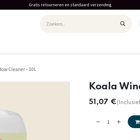
Gratis retourneren en standaard verzending
ow Cleaner - 10L
Koala Win
51,07
€
(Inclusie