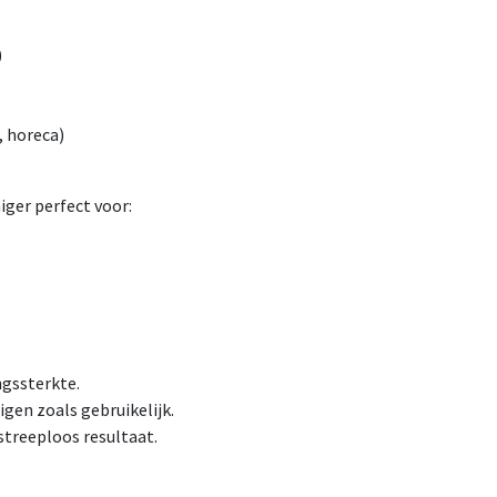
)
, horeca)
iger perfect voor:
ngssterkte.
gen zoals gebruikelijk.
streeploos resultaat.